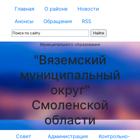
Главная
О районе
Новости
Анонсы
Обращения
RSS
Муниципального образования
"Вяземский
муниципальный
округ"
Смоленской
области
Совет
Администрация
Контрольно-