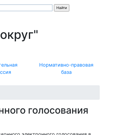
округ"
тельная
Нормативно-правовая
ссия
база
нного голосования
ционного электронного голосования в