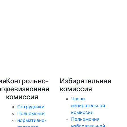
ия
Контрольно-
Избирательная
го
ревизионная
комиссия
комиссия
Члены
избирательной
Сотрудники
комиссии
Полномочия
Полномочия
нормативно-
избирательной