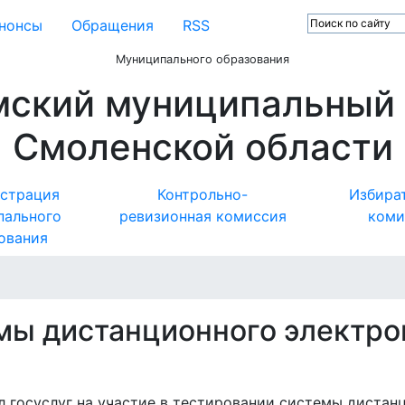
нонсы
Обращения
RSS
Муниципального образования
мский муниципальный 
Смоленской области
страция
Контрольно-
Избира
пального
ревизионная комиссия
коми
ования
мы дистанционного электро
л госуслуг на участие в тестировании системы дистан