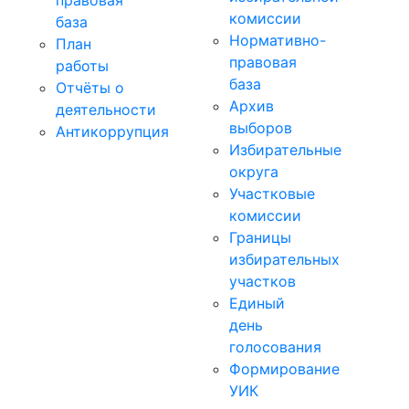
правовая
комиссии
база
Нормативно-
План
правовая
работы
база
Отчёты о
Архив
деятельности
выборов
Антикоррупция
Избирательные
округа
Участковые
комиссии
Границы
избирательных
участков
Единый
день
голосования
Формирование
УИК