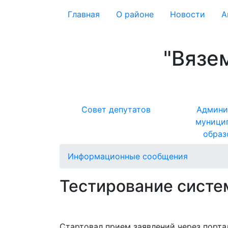
Главная
О районе
Новости
А
"Вязе
Совет депутатов
Админи
муници
образ
Информационные сообщения
Тестирование систе
Стартовал прием заявлений через порта