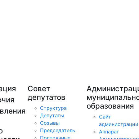
ация
Совет
Администрац
депутатов
муниципально
очия
образования
Структура
вления
Депутаты
Сайт
Созывы
администрации
о
Председатель
Аппарат
Постоянные