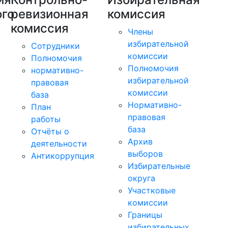
го
ревизионная
комиссия
комиссия
Члены
избирательной
Сотрудники
комиссии
Полномочия
Полномочия
нормативно-
избирательной
правовая
комиссии
база
Нормативно-
План
правовая
работы
база
Отчёты о
Архив
деятельности
выборов
Антикоррупция
Избирательные
округа
Участковые
комиссии
Границы
избирательных