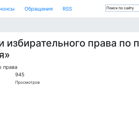
нонсы
Обращения
RSS
 избирательного права по
я»
о права
945
Просмотров