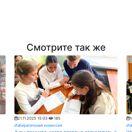
Смотрите так же
21.11.2025 15:03
185
1
Избирательная комиссия
Из
А вы помните, когда впервые задумались о
Шк