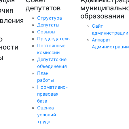
депутатов
муниципально
очия
образования
Структура
вления
Депутаты
Сайт
Созывы
администрации
о
Председатель
Аппарат
Постоянные
ности
Администрации
комиссии
ы
Депутатские
объединения
План
работы
Нормативно-
правовая
база
Оценка
условий
труда