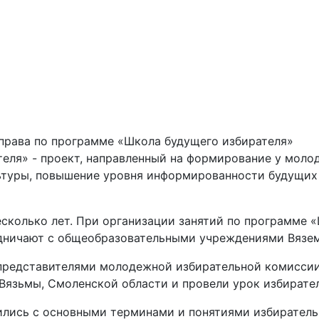
еля» - проект, направленный на формирование у моло
льтуры, повышение уровня информированности будущих
есколько лет. При организации занятий по программе 
дничают с общеобразовательными учреждениями Вязем
с представителями молодежной избирательной комисс
язьмы, Смоленской области и провели урок избирател
ились с основными терминами и понятиями избирательн