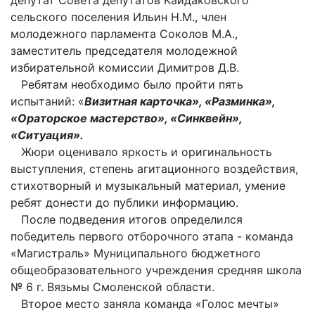
депутат Совета депутатов Кайдаковского
сельского поселения Ильин Н.М., член
молодежного парламента Соколов М.А.,
заместитель председателя молодежной
избирательной комиссии Димитров Д.В.
Ребятам необходимо было пройти пять
испытаний: «
Визитная карточка», «Разминка»,
«Ораторское мастерство», «Синквейн»,
«Ситуация».
Жюри оценивало яркость и оригинальность
выступления, степень агитационного воздействия,
стихотворный и музыкальный материал, умение
ребят донести до публики информацию.
После подведения итогов определился
победитель первого отборочного этапа - команда
«Магистраль» Муниципального бюджетного
общеобразовательного учреждения средняя школа
№ 6 г. Вязьмы Смоленской области.
Второе место заняла команда «Голос мечты»