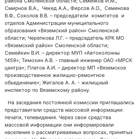
района Смоленской области; Семенков И.М.,
Смирнов В.А., Чекед А.А., Фирсов А.О., Семенова
В.Ф., Соколов В.В. – председатели комитетов и
отделов Администрации муниципального
образования «Вяземский район» Смоленской
области; Черепкова Л.Г. – председатель КРК МО
«Вяземский район» Смоленской области;
Семейкин В.И. – директор МУП «Автоколонны
1459»; Тимохин А.В. - главный инженер ОАО «МРСК
центра»; Платов А.И. – директор МП «Вяземское
производственное жилищно-ремонтное
объединение»; Жигалов А. А. - жилищный
инспектор по Вяземскому району.
На заседания постоянной комиссии приглашались
представители средств массовой информации:
печати, телевидения. Через свои средства
массовой информации они информировали
население о рассматриваемых вопросах, принятых