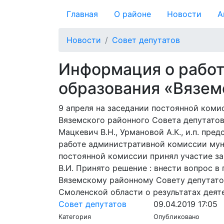
Главная
О районе
Новости
А
Новости
Совет депутатов
Информация о работ
образования «Вязем
9 апреля на заседании постоянной ком
Вяземского районного Совета депутатов 
Мацкевич В.Н., Урмановой А.К., и.п. пр
работе административной комиссии муни
постоянной комиссии принял участие з
В.И. Принято решение : внести вопрос 
Вяземскому районному Совету депутато
Смоленской области о результатах деяте
Совет депутатов
09.04.2019 17:05
Категория
Опубликовано