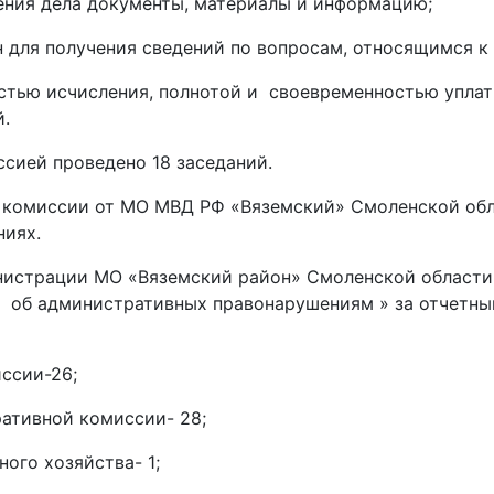
ения дела документы, материалы и информацию;
 для получения сведений по вопросам, относящимся к
остью исчисления, полнотой и своевременностью упла
.
ией проведено 18 заседаний.
миссии от МО МВД РФ «Вяземский» Смоленской обла
ниях.
истрации МО «Вяземский район» Смоленской области о
в об административных правонарушениям » за отчетн
ссии-26;
ативной комиссии- 28;
ого хозяйства- 1;