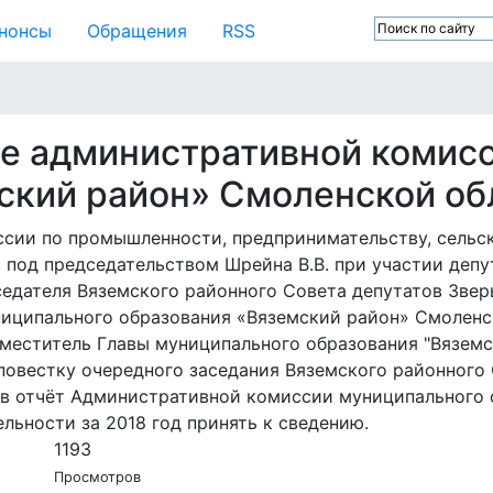
нонсы
Обращения
RSS
е административной комис
ский район» Смоленской обл
иссии по промышленности, предпринимательству, сель
под председательством Шрейна В.В. при участии депута
едседателя Вяземского районного Совета депутатов Зве
ципального образования «Вяземский район» Смоленско
аместитель Главы муниципального образования "Вязем
в повестку очередного заседания Вяземского районного
в отчёт Административной комиссии муниципального 
льности за 2018 год принять к сведению.
1193
Просмотров