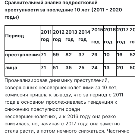
Сравнительный анализ подростковой
преступности за последние 10 лет (2011 – 2020
годы)
2015
2016
2017
2
2011
2012
2013
2014
Период
год
год
год
год
год
год
год
г
преступления
71
59
82
37
29
10
16
5
лица
71
51
35
25
24
13
20
5
Проанализировав динамику преступлений,
совершенных несовершеннолетними за 10 лет,
комиссия пришла к выводу, что за период с 2011
года в основном прослеживалась тенденция к
снижению преступности среди
несовершеннолетних, и к 2016 году она резко
снизилась, но, начиная с 2017 года она заметно
стала расти, а потом немного снижаться. Частично