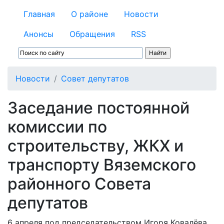
Главная
О районе
Новости
Анонсы
Обращения
RSS
Новости
Совет депутатов
Заседание постоянной
комиссии по
строительству, ЖКХ и
транспорту Вяземского
районного Совета
депутатов
6 апреля под председательством Игоря Ковалёва