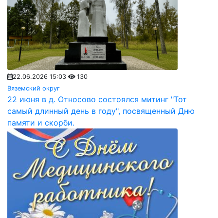
22.06.2026 15:03
130
Вяземский округ
22 июня в д. Относово состоялся митинг "Тот
самый длинный день в году", посвященный Дню
памяти и скорби.