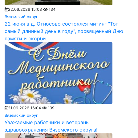
22.06.2026 15:03
134
Вяземский округ
22 июня в д. Относово состоялся митинг "Тот
самый длинный день в году", посвященный Дню
памяти и скорби.
21.06.2026 16:04
139
Вяземский округ
Уважаемые работники и ветераны
здравоохранения Вяземского округа!