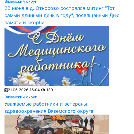
Вяземский округ
22 июня в д. Относово состоялся митинг "Тот
самый длинный день в году", посвященный Дню
памяти и скорби.
21.06.2026 16:04
139
Вяземский округ
Уважаемые работники и ветераны
здравоохранения Вяземского округа!