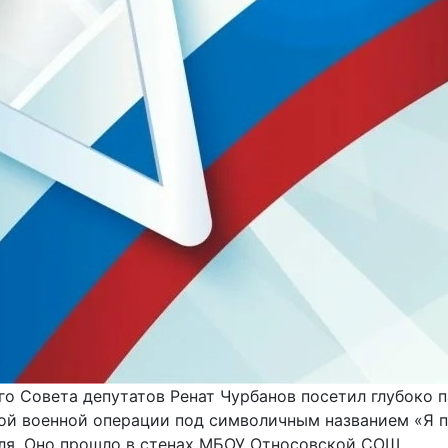
го Совета депутатов Ренат Чурбанов посетил глубоко 
ой военной операции под символичным названием «Я па
ля. Оно прошло в стенах МБОУ Относовской СОШ