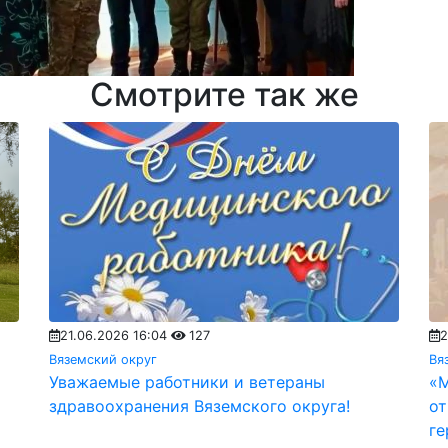
Смотрите так же
21.06.2026 16:04
127
2
Вяземский округ
Вя
Уважаемые работники и ветераны
«М
здравоохранения Вяземского округа!
от
ге