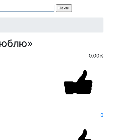
 люблю»
0.00
%
0