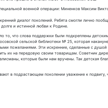
специальной военной операции: Миненков Максим Викт
искренний диалог поколений. Ребята смогли лично поо
 долге и истинной любви к Родине.
о то, что слова поддержки были подкреплены детски
осовской сельской библиотеки № 25, которая наканун
лыми пожеланиями. Эти искренние, сделанные с душой 
ить их на передовую своим товарищам. Советник дире
алисманы, которые были нам вручены. Так детская бл
вают в подрастающем поколении уважение к подвигу, 