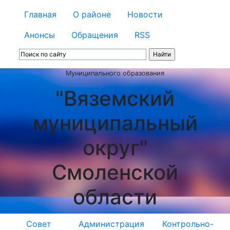
Главная
О районе
Новости
Анонсы
Обращения
RSS
Муниципального образования
"Вяземский
муниципальный
округ"
Смоленской
области
Совет
Администрация
Контрольно-