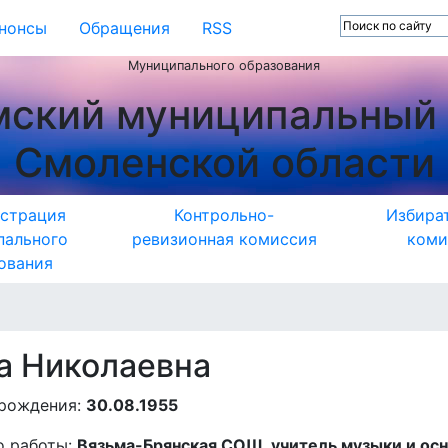
нонсы
Обращения
RSS
Муниципального образования
мский муниципальный 
Смоленской области
страция
Контрольно-
Избира
пального
ревизионная комиссия
коми
ования
а Николаевна
 рождения:
30.08.1955
о работы:
Вязьма-Брянская СОШ, учитель музыки и ос