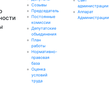
Сайт
Созывы
администрации
о
Председатель
Аппарат
Постоянные
ности
Администрации
комиссии
ы
Депутатские
объединения
План
работы
Нормативно-
правовая
база
Оценка
условий
труда