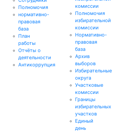
Сотрудники
комиссии
Полномочия
Полномочия
нормативно-
избирательной
правовая
комиссии
база
Нормативно-
План
правовая
работы
база
Отчёты о
Архив
деятельности
выборов
Антикоррупция
Избирательные
округа
Участковые
комиссии
Границы
избирательных
участков
Единый
день