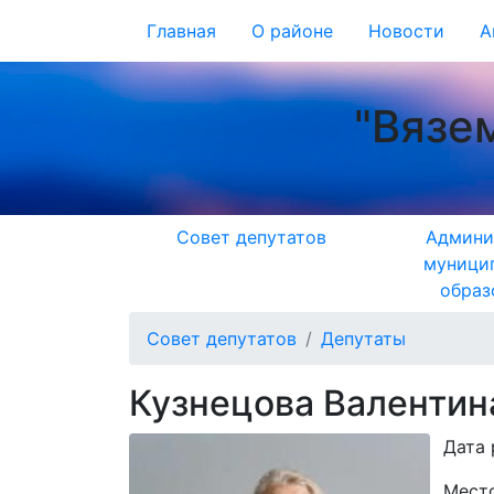
Главная
О районе
Новости
А
"Вязе
Совет депутатов
Админи
муници
образ
Совет депутатов
Депутаты
Кузнецова Валентин
Дата
Мест