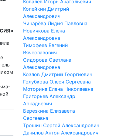
Ковалев Игорь Анатольевич
Копейкин Дмитрий
Александрович
Чинарёва Лидия Павловна
ССИЯ»
Новичкова Елена
Александровна
чила
Тимофеев Евгений
Вячеславович
ое
Сидорова Светлана
тель
Александровна
ником
Козлов Дмитрий Георгиевич
Голубкова Олеся Сергеевна
ьма-
Моторина Елена Николаевна
нной
Григорьев Александр
Аркадьевич
Березкина Елизавета
Сергеевна
Трошин Сергей Александрович
Данилов Антон Александрович