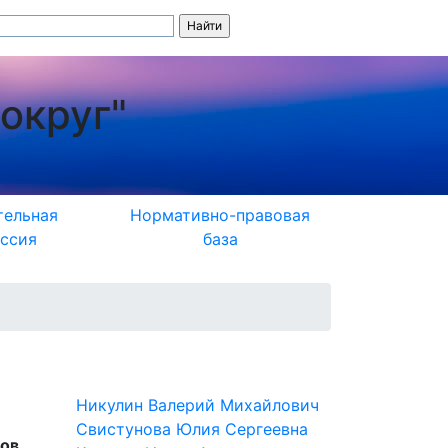
округ"
тельная
Нормативно-правовая
ссия
база
Никулин Валерий Михайлович
Свистунова Юлия Сергеевна
нов