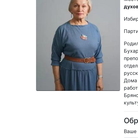
духов
Избир
Парт
Родил
Бухар
препо
отдел
русск
Дома 
работ
Брянс
культ
Обр
Ваше 