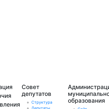
ация
Совет
Администрац
депутатов
муниципально
очия
образования
Структура
вления
Депутаты