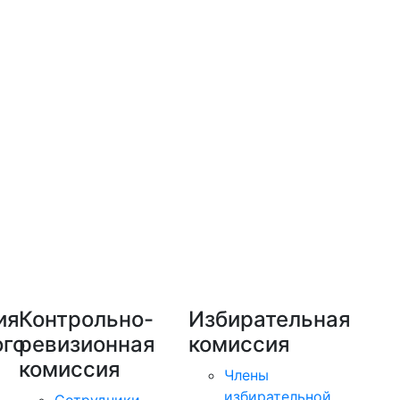
ия
Контрольно-
Избирательная
го
ревизионная
комиссия
комиссия
Члены
избирательной