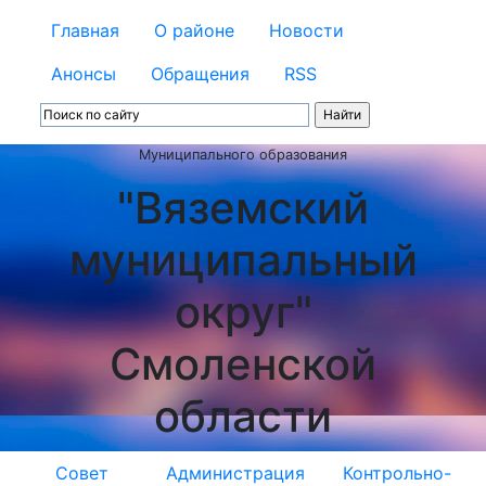
Главная
О районе
Новости
Анонсы
Обращения
RSS
Муниципального образования
"Вяземский
муниципальный
округ"
Смоленской
области
Совет
Администрация
Контрольно-