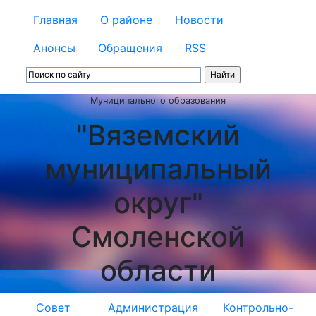
Главная
О районе
Новости
Анонсы
Обращения
RSS
Муниципального образования
"Вяземский
муниципальный
округ"
Смоленской
области
Совет
Администрация
Контрольно-